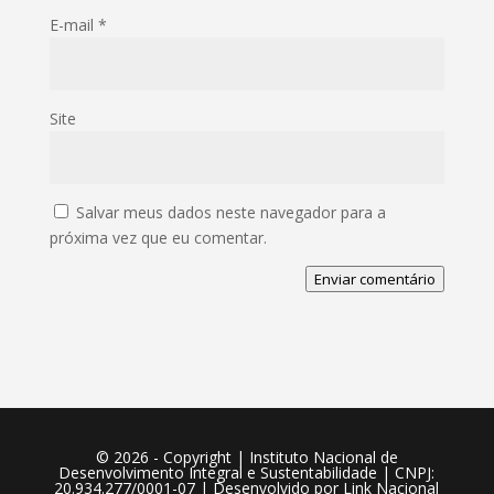
E-mail
*
Site
Salvar meus dados neste navegador para a
próxima vez que eu comentar.
Enviar comentário
©️ 2026 - Copyright | Instituto Nacional de
Desenvolvimento Integral e Sustentabilidade | CNPJ:
20.934.277/0001-07 | Desenvolvido por
Link Nacional