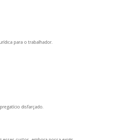
rídica para o trabalhador.
pregatício disfarçado.
z esses custos, embora possa exigir