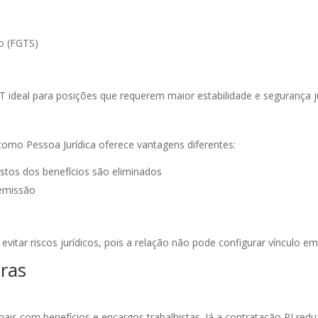
o (FGTS)
 ideal para posições que requerem maior estabilidade e segurança ju
 como Pessoa Jurídica oferece vantagens diferentes:
ustos dos benefícios são eliminados
demissão
evitar riscos jurídicos, pois a relação não pode configurar vínculo em
ras
is com benefícios e encargos trabalhistas. Já a contratação PJ redu