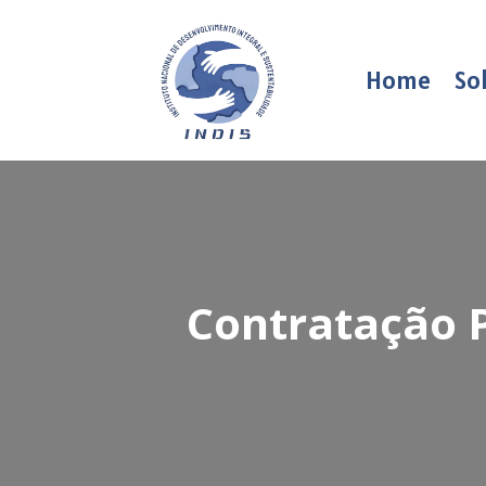
Home
So
Contratação P