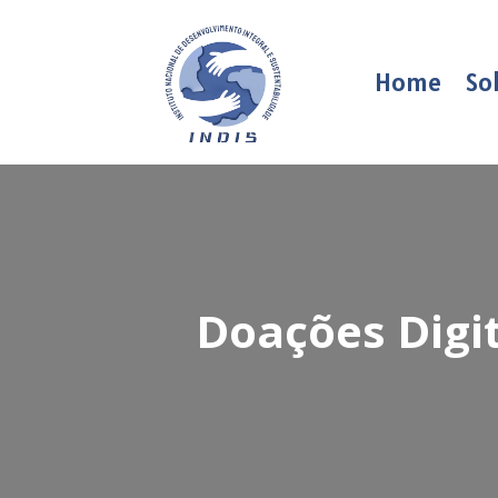
Home
So
Doações Digit