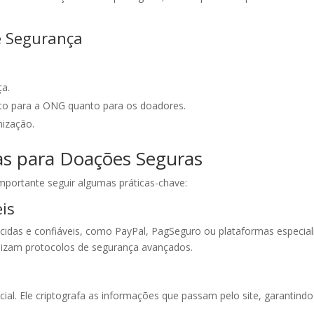
e Segurança
ça.
anto para a ONG quanto para os doadores.
nização.
s para Doações Seguras
importante seguir algumas práticas-chave:
is
idas e confiáveis, como PayPal, PagSeguro ou plataformas especi
ilizam protocolos de segurança avançados.
ncial. Ele criptografa as informações que passam pelo site, garantind