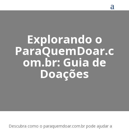
Explorando o
ParaQuemDoar.c
om.br: Guia de
Doações
Descubra como o paraquemdoar.com.br pode ajudar a