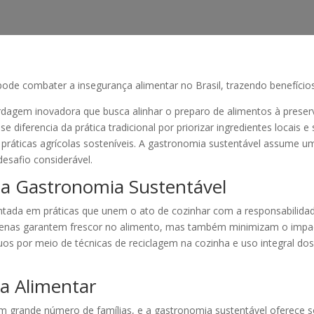
ode combater a insegurança alimentar no Brasil, trazendo benefícios
agem inovadora que busca alinhar o preparo de alimentos à preserv
se diferencia da prática tradicional por priorizar ingredientes locai
ráticas agrícolas sosteníveis. A gastronomia sustentável assume um 
esafio considerável.
 da Gastronomia Sustentável
ada em práticas que unem o ato de cozinhar com a responsabilidade a
apenas garantem frescor no alimento, mas também minimizam o impac
uos por meio de técnicas de reciclagem na cozinha e uso integral do
a Alimentar
um grande número de famílias, e a gastronomia sustentável oferece s