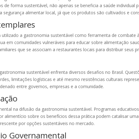
s de forma sustentável, não apenas se beneficia a saúde individual p
a segurança alimentar local, já que os produtos são cultivados e co
Exemplares
 têm utilizado a gastronomia sustentável como ferramenta de combate
atua em comunidades vulneráveis para educar sobre alimentação saud
amiliares que se associam a restaurantes locais para distribuir seus p
stronomia sustentável enfrenta diversos desafios no Brasil. Questõ
rdes, limitações logísticas e até mesmo resistências culturais represe
ordenado entre governos, empresas e a comunidade.
zação
tal na difusão da gastronomia sustentável. Programas educativos 
tor alimentício sobre os benefícios dessa prática podem catalisar
rescente por opções sustentáveis no mercado.
poio Governamental