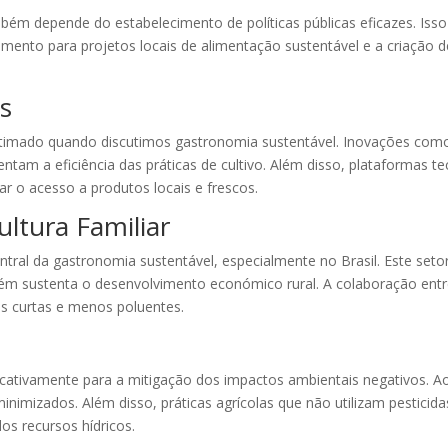
m depende do estabelecimento de políticas públicas eficazes. Isso i
amento para projetos locais de alimentação sustentável e a criação d
s
stimado quando discutimos gastronomia sustentável. Inovações como
tam a eficiência das práticas de cultivo. Além disso, plataformas 
r o acesso a produtos locais e frescos.
ultura Familiar
ntral da gastronomia sustentável, especialmente no Brasil. Este set
m sustenta o desenvolvimento económico rural. A colaboração entre a
is curtas e menos poluentes.
icativamente para a mitigação dos impactos ambientais negativos. Ao 
inimizados. Além disso, práticas agrícolas que não utilizam pesticida
os recursos hídricos.