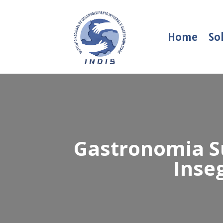
Home
So
Gastronomia S
Inse