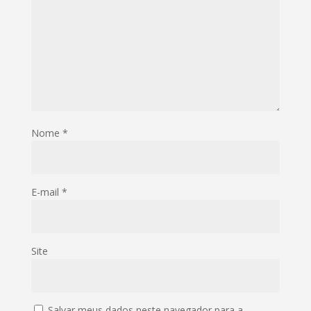
Nome
*
E-mail
*
Site
Salvar meus dados neste navegador para a