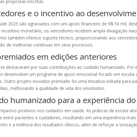
as propostas inscritas.
cedores e o incentivo ao desenvolvim
de 2025 são agraciados com um apoio financeiro de R$ 50 mil, dest
incentivo monetário, os vencedores recebem ampla divulgação naciona
rêmio também oferece suporte técnico, proporcionando aos vencedore
ão de melhorias contínuas em seus processos.
premiados em edições anteriores
 se destacaram por suas contribuições ao cuidado humanizado. Por
or desenvolver um programa de apoio emocional focado em escuta 
tes. Outro projeto inovador premiado foi uma iniciativa voltada para 
lias, melhorando a qualidade de vida dos envolvidos.
ado humanizado para a experiência do
mpactos positivos nos cuidados em saúde. As práticas de escuta ativ
 entre pacientes e cuidadores, resultando em uma experiência mais ri
 e a melhora dos resultados clínicos, além de reforçar a sensação