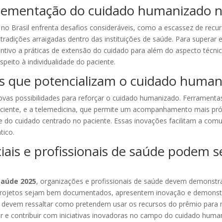
plementação do cuidado humanizado no
o Brasil enfrenta desafios consideráveis, como a escassez de recu
 tradições arraigadas dentro das instituições de saúde. Para superar
centivo a práticas de extensão do cuidado para além do aspecto técn
espeito à individualidade do paciente.
es que potencializam o cuidado human
as possibilidades para reforçar o cuidado humanizado. Ferramentas 
ciente, e a telemedicina, que permite um acompanhamento mais pró
o cuidado centrado no paciente. Essas inovações facilitam a comu
tico.
ais e profissionais de saúde podem s
Saúde 2025
, organizações e profissionais de saúde devem demonstra
 projetos sejam bem documentados, apresentem inovação e demonstr
s devem ressaltar como pretendem usar os recursos do prêmio para me
r e contribuir com iniciativas inovadoras no campo do cuidado huma