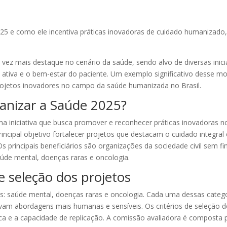
5 e como ele incentiva práticas inovadoras de cuidado humanizado,
z mais destaque no cenário da saúde, sendo alvo de diversas inici
ta ativa e o bem-estar do paciente. Um exemplo significativo desse 
projetos inovadores no campo da saúde humanizada no Brasil.
anizar a Saúde 2025?
a iniciativa que busca promover e reconhecer práticas inovadoras 
ncipal objetivo fortalecer projetos que destacam o cuidado integral 
s principais beneficiários são organizações da sociedade civil sem fin
aúde mental, doenças raras e oncologia.
de seleção dos projetos
is: saúde mental, doenças raras e oncologia. Cada uma dessas categor
ovam abordagens mais humanas e sensíveis. Os critérios de seleção 
ca e a capacidade de replicação. A comissão avaliadora é composta 