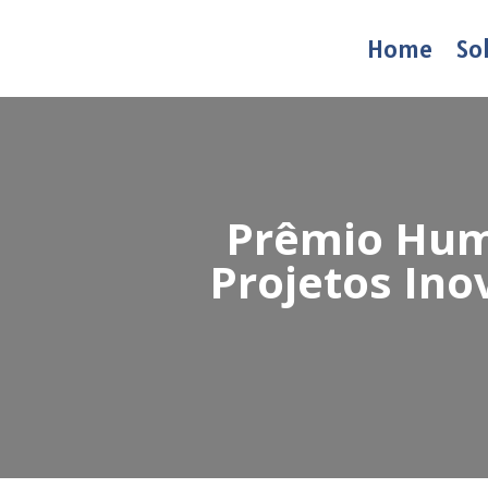
Home
So
Prêmio Huma
Projetos In