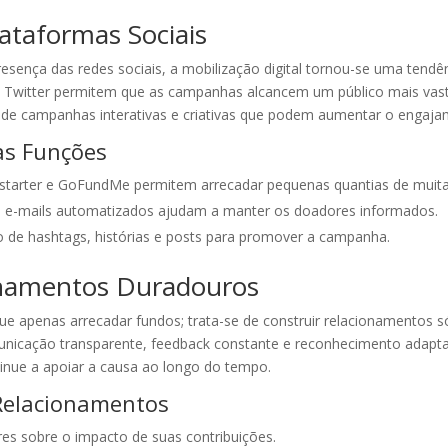
lataformas Sociais
esença das redes sociais, a mobilização digital tornou-se uma tendê
Twitter permitem que as campanhas alcancem um público mais vasto 
ção de campanhas interativas e criativas que podem aumentar o enga
as Funções
kstarter e GoFundMe permitem arrecadar pequenas quantias de muit
e e-mails automatizados ajudam a manter os doadores informados.
ção de hashtags, histórias e posts para promover a campanha.
onamentos Duradouros
ue apenas arrecadar fundos; trata-se de construir relacionamentos 
unicação transparente, feedback constante e reconhecimento adapta
inue a apoiar a causa ao longo do tempo.
 Relacionamentos
res sobre o impacto de suas contribuições.