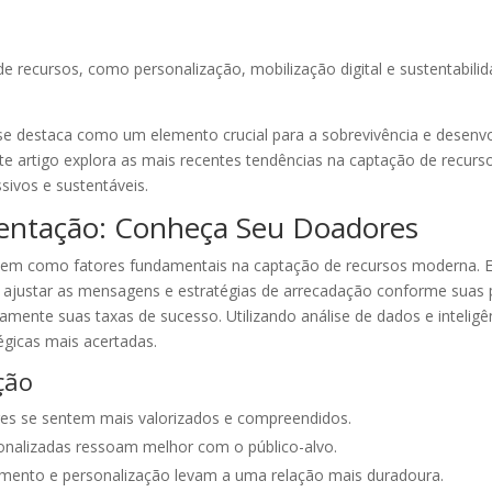
de recursos, como personalização, mobilização digital e sustentabil
 se destaca como um elemento crucial para a sobrevivência e desenvo
 Este artigo explora as mais recentes tendências na captação de recu
sivos e sustentáveis.
entação: Conheça Seu Doadores
cem como fatores fundamentais na captação de recursos moderna. E
ajustar as mensagens e estratégias de arrecadação conforme suas pre
ente suas taxas de sucesso. Utilizando análise de dados e inteligência
égicas mais acertadas.
ção
res se sentem mais valorizados e compreendidos.
onalizadas ressoam melhor com o público-alvo.
amento e personalização levam a uma relação mais duradoura.