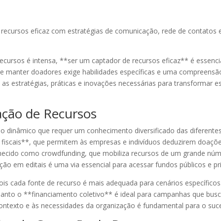
ecursos eficaz com estratégias de comunicação, rede de contatos e
cursos é intensa, **ser um captador de recursos eficaz** é essenci
ir e manter doadores exige habilidades específicas e uma compreens
 as estratégias, práticas e inovações necessárias para transformar
ção de Recursos
 dinâmico que requer um conhecimento diversificado das diferentes 
os fiscais**, que permitem às empresas e indivíduos deduzirem doaçõ
hecido como crowdfunding, que mobiliza recursos de um grande nú
ação em editais é uma via essencial para acessar fundos públicos e pr
ois cada fonte de recurso é mais adequada para cenários específicos
uanto o **financiamento coletivo** é ideal para campanhas que bus
contexto e às necessidades da organização é fundamental para o suc