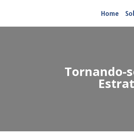
Home
So
Tornando-s
Estra