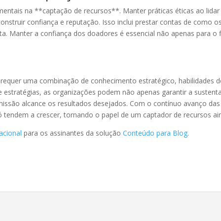
amentais na **captação de recursos**. Manter práticas éticas ao li
construir confiança e reputação. Isso inclui prestar contas de como 
sta. Manter a confiança dos doadores é essencial não apenas para o
z requer uma combinação de conhecimento estratégico, habilidades 
cas e estratégias, as organizações podem não apenas garantir a suste
missão alcance os resultados desejados. Com o contínuo avanço das 
ó tendem a crescer, tornando o papel de um captador de recursos ain
acional
para os assinantes da solução
Conteúdo para Blog
.