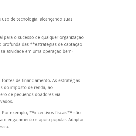
 uso de tecnologia, alcançando suas
al para o sucesso de qualquer organização
ão profunda das **estratégias de captação
 essa atividade em uma operação bem-
fontes de financiamento. As estratégias
es do imposto de renda, ao
mero de pequenos doadores via
ivados.
. Por exemplo, **incentivos fiscais** são
cam engajamento e apoio popular. Adaptar
esso.