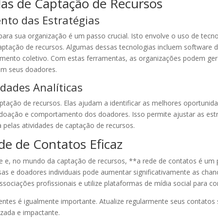
as de Captação de Recursos
to das Estratégias
para sua organização é um passo crucial. Isto envolve o uso de tecnol
ptação de recursos. Algumas dessas tecnologias incluem software 
amento coletivo. Com estas ferramentas, as organizações podem ge
om seus doadores.
dades Analíticas
captação de recursos. Elas ajudam a identificar as melhores oportuni
doação e comportamento dos doadores. Isso permite ajustar as estr
da pelas atividades de captação de recursos.
e de Contatos Eficaz
e, no mundo da captação de recursos, **a rede de contatos é um pa
s e doadores individuais pode aumentar significativamente as chanc
associações profissionais e utilize plataformas de mídia social para c
entes é igualmente importante. Atualize regularmente seus contato
zada e impactante.