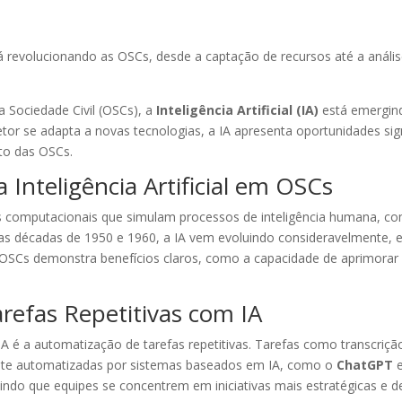
stá revolucionando as OSCs, desde a captação de recursos até a análi
 Sociedade Civil (OSCs), a
Inteligência Artificial (IA)
está emergind
or se adapta a novas tecnologias, a IA apresenta oportunidades signi
to das OSCs.
 Inteligência Artificial em OSCs
temas computacionais que simulam processos de inteligência humana, co
nas décadas de 1950 e 1960, a IA vem evoluindo consideravelmente,
m OSCs demonstra benefícios claros, como a capacidade de aprimorar a
refas Repetitivas com IA
A é a automatização de tarefas repetitivas. Tarefas como transcrição
nte automatizadas por sistemas baseados em IA, como o
ChatGPT
e
tindo que equipes se concentrem em iniciativas mais estratégicas e d