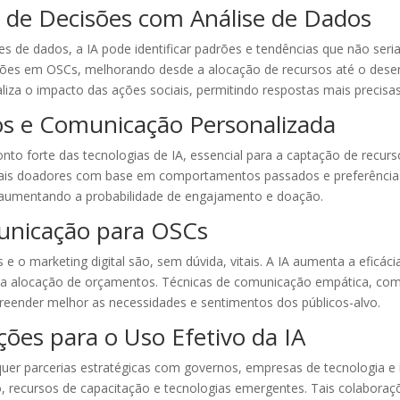
 de Decisões com Análise de Dados
 de dados, a IA pode identificar padrões e tendências que não seri
ões em OSCs, melhorando desde a alocação de recursos até o dese
liza o impacto das ações sociais, permitindo respostas mais precisas
os e Comunicação Personalizada
to forte das tecnologias de IA, essencial para a captação de recu
ciais doadores com base em comportamentos passados e preferências
 aumentando a probabilidade de engajamento e doação.
unicação para OSCs
s e o marketing digital são, sem dúvida, vitais. A IA aumenta a eficác
o a alocação de orçamentos. Técnicas de comunicação empática, co
reender melhor as necessidades e sentimentos dos públicos-alvo.
ções para o Uso Efetivo da IA
er parcerias estratégicas com governos, empresas de tecnologia e i
o, recursos de capacitação e tecnologias emergentes. Tais colabora